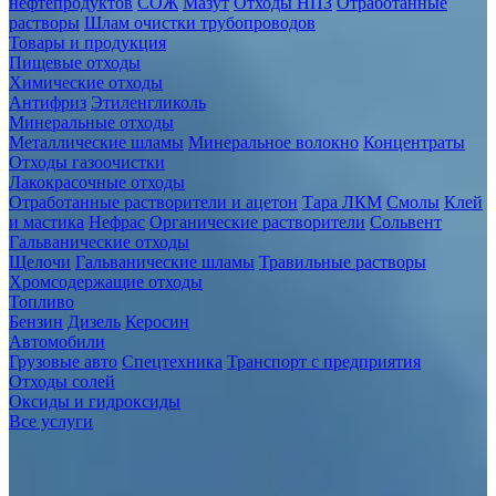
нефтепродуктов
СОЖ
Мазут
Отходы НПЗ
Отработанные
растворы
Шлам очистки трубопроводов
Товары и продукция
Пищевые отходы
Химические отходы
Антифриз
Этиленгликоль
Минеральные отходы
Металлические шламы
Минеральное волокно
Концентраты
Отходы газоочистки
Лакокрасочные отходы
Отработанные растворители и ацетон
Тара ЛКМ
Смолы
Клей
и мастика
Нефрас
Органические растворители
Сольвент
Гальванические отходы
Щелочи
Гальванические шламы
Травильные растворы
Хромсодержащие отходы
Топливо
Бензин
Дизель
Керосин
Автомобили
Грузовые авто
Спецтехника
Транспорт с предприятия
Отходы солей
Оксиды и гидроксиды
Все услуги