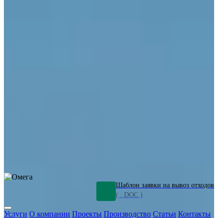
ОПО
Демонтаж и ликвидация промышленных объектов
Переработка шламов
Промышленное оборудование
Силикагель
Сорбенты
Химическое оборудование
Металлургическое оборудование
Кизельгур
Олигомеры
Утилизация битума
Очистка сточных вод от нефтепродуктов
Грунт и песок, загрязненные нефтепродуктами
Откачка
нефтепродуктов
СОЖ
Мазут
Отходы НПЗ
Отработанные
растворы
Шлам очистки трубопроводов
Пищевые отходы
Антифриз
Этиленгликоль
Металлические шламы
Минеральное волокно
Концентраты
Отходы газоочистки
Отработанные растворители и ацетон
Тара ЛКМ
Смолы
Клей
и мастика
Нефрас
Органические растворители
Сольвент
Щелочи
Гальванические шламы
Травильные растворы
Хромсодержащие отходы
Бензин
Дизель
Керосин
Грузовые авто
Спецтехника
Транспорт с предприятия
Оксиды и гидроксиды
Все услуги
Шаблон заявки на вывоз отходов
( . DOC )
Услуги
О компании
Проекты
Производство
Статьи
Контакты