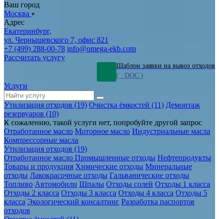
Ваш город
Москва
Адрес
Екатеринбург,
ул. Чернышевского 7, офис 821
+7 (499) 288-00-78
info@omega-ekb.com
Рассчитать услугу
Шаблон заявки на вывоз отходов
( . DOC )
Услуги
Утилизация отходов (19)
Очистка ёмкостей (11)
Демонтаж
резервуаров (10)
К сожалению, такой услуги нет, попробуйте другой запрос
Отработанное масло
Моторное масло
Индустриальные масла
Компрессорные масла
Утилизация отходов (19)
Отработанное масло
Промышленные отходы
Нефтепродукты
Товары и продукция
Химические отходы
Минеральные
отходы
Лакокрасочные отходы
Гальванические отходы
Топливо
Автомобили
Шпалы
Отходы солей
Отходы 1 класса
Отходы 2 класса
Отходы 3 класса
Отходы 4 класса
Отходы 5
класса
Экологический консалтинг
Разработка паспортов
отходов