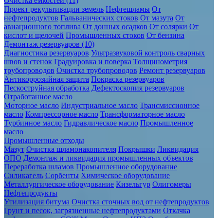
Очистка ёмкостей (11)
Проект рекультивации земель
Нефтешламы
От
нефтепродуктов
Гальванических стоков
От мазута
От
авиационного топлива
От донных осадков
От солярки
От
кислот и щелочей
Промышленных стоков
От бензина
Демонтаж резервуаров (10)
Диагностика резервуаров
Ультразвуковой контроль сварных
швов и стенок
Градуировка и поверка
Толщинометрия
трубопроводов
Очистка трубопроводов
Ремонт резервуаров
Антикоррозийная защита
Покраска резервуаров
Пескоструйная обработка
Дефектоскопия резервуаров
Отработанное масло
Моторное масло
Индустриальное масло
Трансмиссионное
масло
Компрессорное масло
Трансформаторное масло
Турбинное масло
Гидравлическое масло
Промышленное
масло
Промышленные отходы
Мазут
Очистка шламонакопителя
Покрышки
Ликвидация
ОПО
Демонтаж и ликвидация промышленных объектов
Переработка шламов
Промышленное оборудование
Силикагель
Сорбенты
Химическое оборудование
Металлургическое оборудование
Кизельгур
Олигомеры
Нефтепродукты
Утилизация битума
Очистка сточных вод от нефтепродуктов
Грунт и песок, загрязненные нефтепродуктами
Откачка