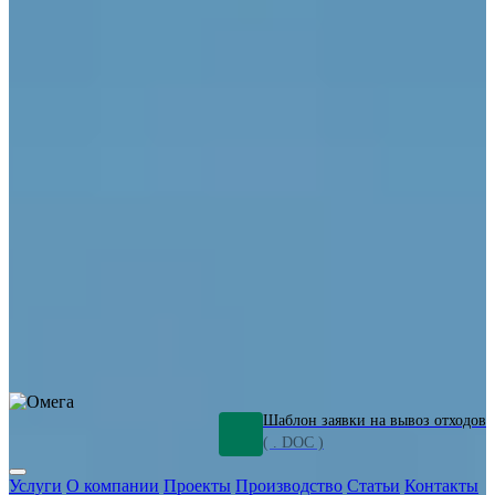
ОПО
Демонтаж и ликвидация промышленных объектов
Переработка шламов
Промышленное оборудование
Силикагель
Сорбенты
Химическое оборудование
Металлургическое оборудование
Кизельгур
Олигомеры
Утилизация битума
Очистка сточных вод от нефтепродуктов
Грунт и песок, загрязненные нефтепродуктами
Откачка
нефтепродуктов
СОЖ
Мазут
Отходы НПЗ
Отработанные
растворы
Шлам очистки трубопроводов
Пищевые отходы
Антифриз
Этиленгликоль
Металлические шламы
Минеральное волокно
Концентраты
Отходы газоочистки
Отработанные растворители и ацетон
Тара ЛКМ
Смолы
Клей
и мастика
Нефрас
Органические растворители
Сольвент
Щелочи
Гальванические шламы
Травильные растворы
Хромсодержащие отходы
Бензин
Дизель
Керосин
Грузовые авто
Спецтехника
Транспорт с предприятия
Оксиды и гидроксиды
Все услуги
Шаблон заявки на вывоз отходов
( . DOC )
Услуги
О компании
Проекты
Производство
Статьи
Контакты