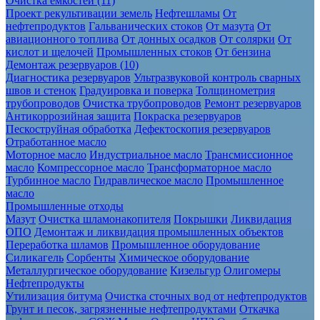
Очистка ёмкостей (11)
Проект рекультивации земель
Нефтешламы
От
нефтепродуктов
Гальванических стоков
От мазута
От
авиационного топлива
От донных осадков
От солярки
От
кислот и щелочей
Промышленных стоков
От бензина
Демонтаж резервуаров (10)
Диагностика резервуаров
Ультразвуковой контроль сварных
швов и стенок
Градуировка и поверка
Толщинометрия
трубопроводов
Очистка трубопроводов
Ремонт резервуаров
Антикоррозийная защита
Покраска резервуаров
Пескоструйная обработка
Дефектоскопия резервуаров
Отработанное масло
Моторное масло
Индустриальное масло
Трансмиссионное
масло
Компрессорное масло
Трансформаторное масло
Турбинное масло
Гидравлическое масло
Промышленное
масло
Промышленные отходы
Мазут
Очистка шламонакопителя
Покрышки
Ликвидация
ОПО
Демонтаж и ликвидация промышленных объектов
Переработка шламов
Промышленное оборудование
Силикагель
Сорбенты
Химическое оборудование
Металлургическое оборудование
Кизельгур
Олигомеры
Нефтепродукты
Утилизация битума
Очистка сточных вод от нефтепродуктов
Грунт и песок, загрязненные нефтепродуктами
Откачка