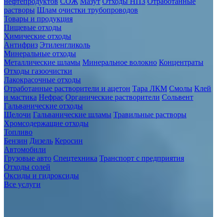
нефтепродуктов
СОЖ
Мазут
Отходы НПЗ
Отработанные
растворы
Шлам очистки трубопроводов
Товары и продукция
Пищевые отходы
Химические отходы
Антифриз
Этиленгликоль
Минеральные отходы
Металлические шламы
Минеральное волокно
Концентраты
Отходы газоочистки
Лакокрасочные отходы
Отработанные растворители и ацетон
Тара ЛКМ
Смолы
Клей
и мастика
Нефрас
Органические растворители
Сольвент
Гальванические отходы
Щелочи
Гальванические шламы
Травильные растворы
Хромсодержащие отходы
Топливо
Бензин
Дизель
Керосин
Автомобили
Грузовые авто
Спецтехника
Транспорт с предприятия
Отходы солей
Оксиды и гидроксиды
Все услуги