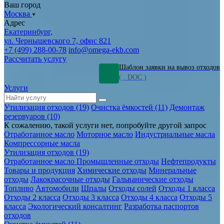
Ваш город
Москва
Адрес
Екатеринбург,
ул. Чернышевского 7, офис 821
+7 (499) 288-00-78
info@omega-ekb.com
Рассчитать услугу
Шаблон заявки на вывоз отходов
( . DOC )
Услуги
Утилизация отходов (19)
Очистка ёмкостей (11)
Демонтаж
резервуаров (10)
К сожалению, такой услуги нет, попробуйте другой запрос
Отработанное масло
Моторное масло
Индустриальные масла
Компрессорные масла
Утилизация отходов (19)
Отработанное масло
Промышленные отходы
Нефтепродукты
Товары и продукция
Химические отходы
Минеральные
отходы
Лакокрасочные отходы
Гальванические отходы
Топливо
Автомобили
Шпалы
Отходы солей
Отходы 1 класса
Отходы 2 класса
Отходы 3 класса
Отходы 4 класса
Отходы 5
класса
Экологический консалтинг
Разработка паспортов
отходов