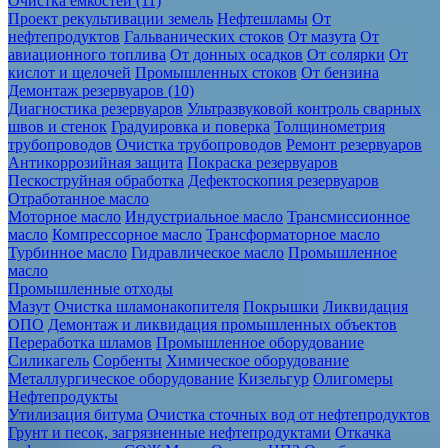
Очистка ёмкостей (11)
Проект рекультивации земель
Нефтешламы
От
нефтепродуктов
Гальванических стоков
От мазута
От
авиационного топлива
От донных осадков
От солярки
От
кислот и щелочей
Промышленных стоков
От бензина
Демонтаж резервуаров (10)
Диагностика резервуаров
Ультразвуковой контроль сварных
швов и стенок
Градуировка и поверка
Толщинометрия
трубопроводов
Очистка трубопроводов
Ремонт резервуаров
Антикоррозийная защита
Покраска резервуаров
Пескоструйная обработка
Дефектоскопия резервуаров
Отработанное масло
Моторное масло
Индустриальное масло
Трансмиссионное
масло
Компрессорное масло
Трансформаторное масло
Турбинное масло
Гидравлическое масло
Промышленное
масло
Промышленные отходы
Мазут
Очистка шламонакопителя
Покрышки
Ликвидация
ОПО
Демонтаж и ликвидация промышленных объектов
Переработка шламов
Промышленное оборудование
Силикагель
Сорбенты
Химическое оборудование
Металлургическое оборудование
Кизельгур
Олигомеры
Нефтепродукты
Утилизация битума
Очистка сточных вод от нефтепродуктов
Грунт и песок, загрязненные нефтепродуктами
Откачка