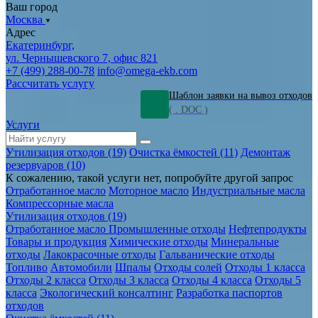
Ваш город
Москва
Адрес
Екатеринбург,
ул. Чернышевского 7, офис 821
+7 (499) 288-00-78
info@omega-ekb.com
Рассчитать услугу
Шаблон заявки на вывоз отходов
( . DOC )
Услуги
Утилизация отходов (19)
Очистка ёмкостей (11)
Демонтаж
резервуаров (10)
К сожалению, такой услуги нет, попробуйте другой запрос
Отработанное масло
Моторное масло
Индустриальные масла
Компрессорные масла
Утилизация отходов (19)
Отработанное масло
Промышленные отходы
Нефтепродукты
Товары и продукция
Химические отходы
Минеральные
отходы
Лакокрасочные отходы
Гальванические отходы
Топливо
Автомобили
Шпалы
Отходы солей
Отходы 1 класса
Отходы 2 класса
Отходы 3 класса
Отходы 4 класса
Отходы 5
класса
Экологический консалтинг
Разработка паспортов
отходов