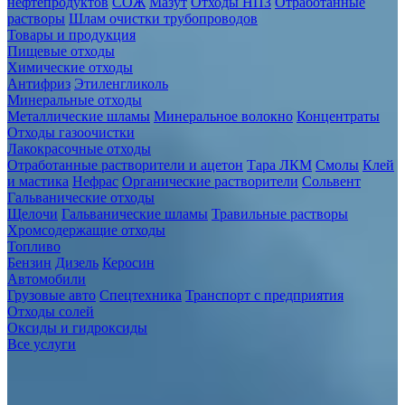
нефтепродуктов
СОЖ
Мазут
Отходы НПЗ
Отработанные
растворы
Шлам очистки трубопроводов
Товары и продукция
Пищевые отходы
Химические отходы
Антифриз
Этиленгликоль
Минеральные отходы
Металлические шламы
Минеральное волокно
Концентраты
Отходы газоочистки
Лакокрасочные отходы
Отработанные растворители и ацетон
Тара ЛКМ
Смолы
Клей
и мастика
Нефрас
Органические растворители
Сольвент
Гальванические отходы
Щелочи
Гальванические шламы
Травильные растворы
Хромсодержащие отходы
Топливо
Бензин
Дизель
Керосин
Автомобили
Грузовые авто
Спецтехника
Транспорт с предприятия
Отходы солей
Оксиды и гидроксиды
Все услуги