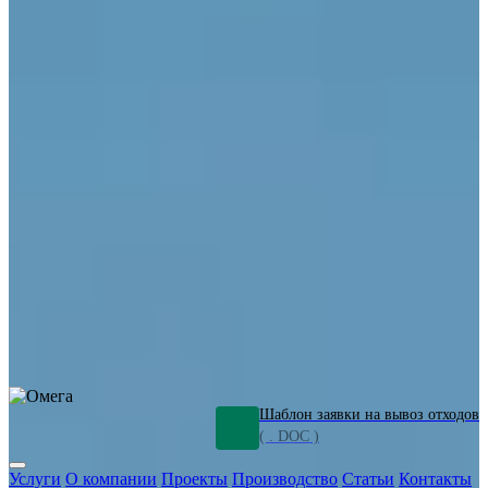
ОПО
Демонтаж и ликвидация промышленных объектов
Переработка шламов
Промышленное оборудование
Силикагель
Сорбенты
Химическое оборудование
Металлургическое оборудование
Кизельгур
Олигомеры
Утилизация битума
Очистка сточных вод от нефтепродуктов
Грунт и песок, загрязненные нефтепродуктами
Откачка
нефтепродуктов
СОЖ
Мазут
Отходы НПЗ
Отработанные
растворы
Шлам очистки трубопроводов
Пищевые отходы
Антифриз
Этиленгликоль
Металлические шламы
Минеральное волокно
Концентраты
Отходы газоочистки
Отработанные растворители и ацетон
Тара ЛКМ
Смолы
Клей
и мастика
Нефрас
Органические растворители
Сольвент
Щелочи
Гальванические шламы
Травильные растворы
Хромсодержащие отходы
Бензин
Дизель
Керосин
Грузовые авто
Спецтехника
Транспорт с предприятия
Оксиды и гидроксиды
Все услуги
Шаблон заявки на вывоз отходов
( . DOC )
Услуги
О компании
Проекты
Производство
Статьи
Контакты