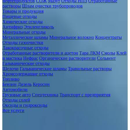
нефтепродуктов
СОЖ
Мазут
Отходы НПЗ
Отработанные
растворы
Шлам очистки трубопроводов
Товары и продукция
Пищевые отходы
Химические отходы
Антифриз
Этиленгликоль
Минеральные отходы
Металлические шламы
Минеральное волокно
Концентраты
Отходы газоочистки
Лакокрасочные отходы
Отработанные растворители и ацетон
Тара ЛКМ
Смолы
Клей
и мастика
Нефрас
Органические растворители
Сольвент
Гальванические отходы
Щелочи
Гальванические шламы
Травильные растворы
Хромсодержащие отходы
Топливо
Бензин
Дизель
Керосин
Автомобили
Грузовые авто
Спецтехника
Транспорт с предприятия
Отходы солей
Оксиды и гидроксиды
Все услуги