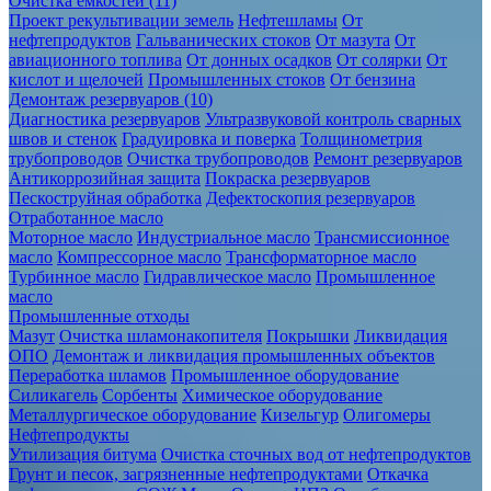
Очистка ёмкостей (11)
Проект рекультивации земель
Нефтешламы
От
нефтепродуктов
Гальванических стоков
От мазута
От
авиационного топлива
От донных осадков
От солярки
От
кислот и щелочей
Промышленных стоков
От бензина
Демонтаж резервуаров (10)
Диагностика резервуаров
Ультразвуковой контроль сварных
швов и стенок
Градуировка и поверка
Толщинометрия
трубопроводов
Очистка трубопроводов
Ремонт резервуаров
Антикоррозийная защита
Покраска резервуаров
Пескоструйная обработка
Дефектоскопия резервуаров
Отработанное масло
Моторное масло
Индустриальное масло
Трансмиссионное
масло
Компрессорное масло
Трансформаторное масло
Турбинное масло
Гидравлическое масло
Промышленное
масло
Промышленные отходы
Мазут
Очистка шламонакопителя
Покрышки
Ликвидация
ОПО
Демонтаж и ликвидация промышленных объектов
Переработка шламов
Промышленное оборудование
Силикагель
Сорбенты
Химическое оборудование
Металлургическое оборудование
Кизельгур
Олигомеры
Нефтепродукты
Утилизация битума
Очистка сточных вод от нефтепродуктов
Грунт и песок, загрязненные нефтепродуктами
Откачка