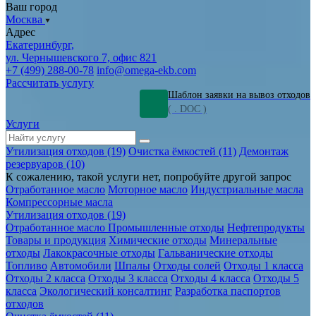
Ваш город
Москва
Адрес
Екатеринбург,
ул. Чернышевского 7, офис 821
+7 (499) 288-00-78
info@omega-ekb.com
Рассчитать услугу
Шаблон заявки на вывоз отходов
( . DOC )
Услуги
Утилизация отходов (19)
Очистка ёмкостей (11)
Демонтаж
резервуаров (10)
К сожалению, такой услуги нет, попробуйте другой запрос
Отработанное масло
Моторное масло
Индустриальные масла
Компрессорные масла
Утилизация отходов (19)
Отработанное масло
Промышленные отходы
Нефтепродукты
Товары и продукция
Химические отходы
Минеральные
отходы
Лакокрасочные отходы
Гальванические отходы
Топливо
Автомобили
Шпалы
Отходы солей
Отходы 1 класса
Отходы 2 класса
Отходы 3 класса
Отходы 4 класса
Отходы 5
класса
Экологический консалтинг
Разработка паспортов
отходов