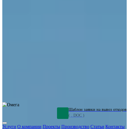
ОПО
Демонтаж и ликвидация промышленных объектов
Переработка шламов
Промышленное оборудование
Силикагель
Сорбенты
Химическое оборудование
Металлургическое оборудование
Кизельгур
Олигомеры
Утилизация битума
Очистка сточных вод от нефтепродуктов
Грунт и песок, загрязненные нефтепродуктами
Откачка
нефтепродуктов
СОЖ
Мазут
Отходы НПЗ
Отработанные
растворы
Шлам очистки трубопроводов
Пищевые отходы
Антифриз
Этиленгликоль
Металлические шламы
Минеральное волокно
Концентраты
Отходы газоочистки
Отработанные растворители и ацетон
Тара ЛКМ
Смолы
Клей
и мастика
Нефрас
Органические растворители
Сольвент
Щелочи
Гальванические шламы
Травильные растворы
Хромсодержащие отходы
Бензин
Дизель
Керосин
Грузовые авто
Спецтехника
Транспорт с предприятия
Оксиды и гидроксиды
Все услуги
Шаблон заявки на вывоз отходов
( . DOC )
Услуги
О компании
Проекты
Производство
Статьи
Контакты